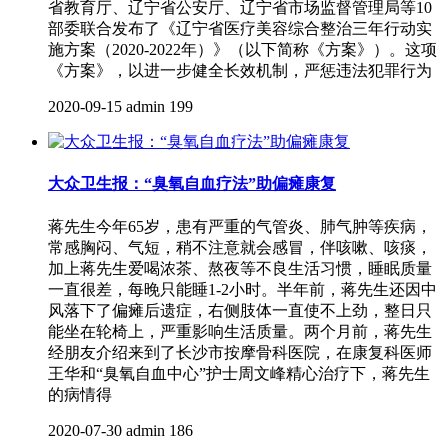
省教育厅、辽宁省公安厅、辽宁省市场监督管理局等10
部委联合发布了《辽宁省医疗美容综合整治三年行动实
施方案（2020-2022年）》（以下简称《方案》）。这项
《方案》，以进一步健全长效机制，严惩违法犯罪行为
2020-09-15
admin
199
大众卫生报：“臭氧自血疗法”助偏瘫康复
蒋先生今年65岁，患有严重的气管炎、肺气肿等疾病，
常感胸闷、气短，稍不注意就会感冒，伴咳嗽、咳痰，
加上蒋先生爱喝浓茶、熬夜等不良生活习惯，睡眠质量
一直很差，每晚只能睡1-2小时。半年前，蒋先生还因中
风落下了偏瘫后遗症，右侧肢体一直使不上劲，整日只
能坐在轮椅上，严重影响生活质量。两个月前，蒋先生
经朋友介绍来到了长沙市按摩骨科医院，在康复科医师
王华和“臭氧自血中心”护士周文峰精心治疗下，蒋先生
的病情得
2020-07-30
admin
186