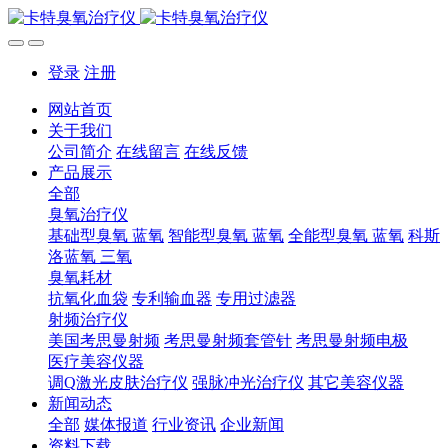
登录
注册
网站首页
关于我们
公司简介
在线留言
在线反馈
产品展示
全部
臭氧治疗仪
基础型臭氧 蓝氧
智能型臭氧 蓝氧
全能型臭氧 蓝氧
科斯
洛蓝氧 三氧
臭氧耗材
抗氧化血袋
专利输血器
专用过滤器
射频治疗仪
美国考思曼射频
考思曼射频套管针
考思曼射频电极
医疗美容仪器
调Q激光皮肤治疗仪
强脉冲光治疗仪
其它美容仪器
新闻动态
全部
媒体报道
行业资讯
企业新闻
资料下载