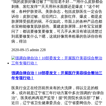
“我的皮肤好像过敏了”“痘痘老不好…”“用什么皮肤都会
刺痛、发红发痒”“天天用补水面膜还是爆皮！”这个时
候，各种护肤资讯、美肤杂志，包括皮肤医生一定会告
诉你：皮肤过敏、痘痘闭口、皮肤红痒、爆皮，都是皮
肤屏障受损惹的祸。不仅如此，市面上的各种产品也都
在宣称能修复肌肤损伤、重建皮肤屏障…好奇宝宝就要
问了：都说要修复要修复，可几乎从来没有谁说清楚过
到底要修复什么？嗯，这就好像简单粗暴的告诉你你有
病，得治
2020-09-15
admin
228
强调自律自治！10部委发文：开展医疗美容综合整治三
年专项行动！
医美行业正在经历前所未有的大洗牌，得以立足的根
本，或许就是辽宁省三年行动方案中多次强调的“自律自
治”。医美机构再迎严监管！据“民营院长俱乐部”了解，
近日，辽宁省卫生健康委员会、辽宁省委网信办、辽宁