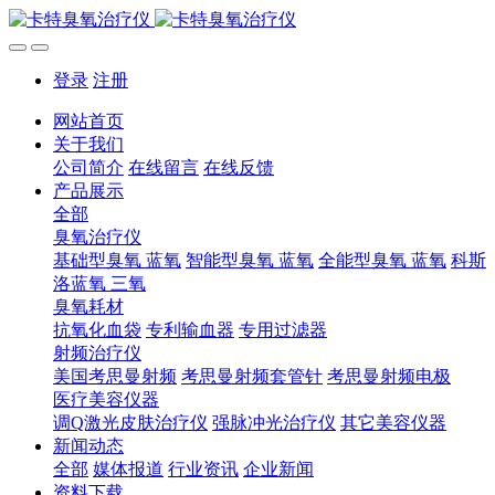
登录
注册
网站首页
关于我们
公司简介
在线留言
在线反馈
产品展示
全部
臭氧治疗仪
基础型臭氧 蓝氧
智能型臭氧 蓝氧
全能型臭氧 蓝氧
科斯
洛蓝氧 三氧
臭氧耗材
抗氧化血袋
专利输血器
专用过滤器
射频治疗仪
美国考思曼射频
考思曼射频套管针
考思曼射频电极
医疗美容仪器
调Q激光皮肤治疗仪
强脉冲光治疗仪
其它美容仪器
新闻动态
全部
媒体报道
行业资讯
企业新闻
资料下载